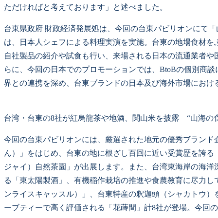
ただければと考えております」と述べました。
台東県政府 財政経済発展処は、今回の台東パビリオンにて
は、日本人シェフによる料理実演を実施。台東の地場食材を
自社製品の紹介や試食も行い、来場される日本の流通業者や
らに、今回の日本でのプロモーションでは、BtoBの個別商
界との連携を深め、台東ブランドの日本及び海外市場におけ
台湾・台東の8社が紅烏龍茶や地酒、関山米を披露 “山海の
今回の台東パビリオンには、厳選された地元の優秀ブランド
ん）」をはじめ、台東の地に根ざし百回に近い受賞歴を誇る「
ジャイ）自然茶園」が出展します。また、台湾東海岸の海洋
る「東太陽製酒」、有機稲作栽培の推進や食農教育に尽力して
ンライスキャッスル）」、台東特産の釈迦頭（シャカトウ）
ーブティーで高く評価される「花蒔間」計8社が登場。今回