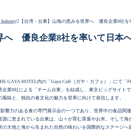
Industry
【台湾・台東】山海の恵みを世界へ 優良企業8社を
界へ 優良企業8社を率いて日本
THE GAYA HOTEL内の「Gaya Café（ガヤ・カフェ）」にて
秀企業8社による「チーム台東」を結成し、東京ビッグサイト
の風味と、独自の食文化の魅力を世界に向けて発信します。
アで最も影響力のある食の専門展示会の一つであり、世界中の食品
資源に恵まれている台東は、山々が育む茶葉やお米、そして海
東の大地と海から生まれた自然の味わいを国際的なステージへ