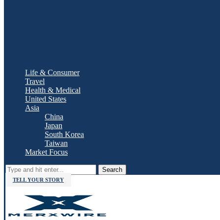
Life & Consumer
Travel
Health & Medical
United States
Asia
China
Japan
South Korea
Taiwan
Market Focus
Search
TELL YOUR STORY