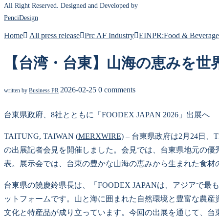
All Right Reserved. Designed and Developed by
PenciDesign
Home
All press release
Prc AF Industry
EINPR:Food & Beverage 
【台湾・台東】山海の恵みを世
2026-02-25
0 comments
written by
Business PR
台東県政府、8社とともに「FOODEX JAPAN 2026」出展へ
TAITUNG, TAIWAN (
MERXWIRE
) – 台東県政府は2月24日、
の出展記者会見を開催しました。会見では、台東県地元の優
表。展示会では、台東の豊かな山海の恵みから生まれた食材
台東県の饒慶鈴県長は、「FOODEX JAPANは、アジ
ットフォームです。山と海に囲まれた自然環境と豊富な農産
文化と特産品が成り立っています。今回の出展を通じて、台