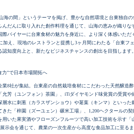
「山海の間」というテーマを掲げ、豊かな自然環境と台東独自の
ふんだんに取り入れた創作料理を通じて、山海の恵みが織りな
国際バイヤーに台東食材の魅力を身近に、より深く体感いただ
談に加え、現地のレストランと提携し3ヶ月間にわたる「台東フ
る認知度向上と、新たなビジネスチャンスの創出を目指します
食力”で日本市場開拓へ
企業8社が集結。台東産の自然栽培食材にこだわった天然醸造
允芳（ユンフォン）茶園」、iTiダイヤモンド味覚賞の受賞や
深層水に刺葱（カラスザンショウ）や荖葉（キンマ）といった
きた「梓園（ズーユェン）碾米工場」、1,200ヘクタールの
を用いた果実酒やフローズンフルーツで高い加工技術を示す「
の展示会を通じて、農業の一次生産から高度な食品加工に至る