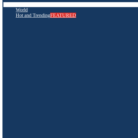
World
Hot and Trending
FEATURED