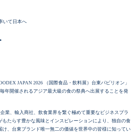
率いて日本へ
へ
「FOODEX JAPAN 2026 （国際食品・飲料展）台東パビリオン」
で毎年開催されるアジア最大級の食の祭典へ出展することを発
関連企業、輸入商社、飲食業界を繋ぐ極めて重要なビジネスプラ
がもたらす豊かな風味とインスピレーションにより、独自の食
届け、台東ブランド唯一無二の価値を世界中の皆様に知ってい