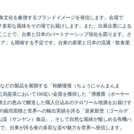
食文化を象徴するブランドイメージを発信します。会場で
す多彩な風味をその場でお届けします。また、出展企業による
くことで、台東と日本のパートナーシップ強化を図ります。さ
ェア」も開催する予定です。台東の産業と日本の流通・飲食業
。
酢などの製品を展開する「秋醸慢慢（ちょうにゃんまんま
紅烏龍茶において100近い金賞を獲得した「博雅齋（ボーヤー
郷土の恵みで醸造した職人仕込みのテロワール地酒をお届けす
契約栽培面積と世界への輸出実績を誇る「皇家穀堡（ゴールデ
山漾（サンヤン）食品」、そして自然な風味が愉しめる有機ハ
まで、台東が誇る食の多彩な姿や魅力を世界へ発信します。