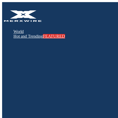
World
Hot and Trending
FEATURED